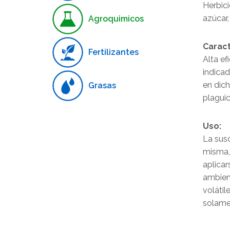
Herbici
azúcar,
Agroquimicos
Caract
Fertilizantes
Alta ef
indicad
en dich
Grasas
plaguic
Uso:
La susc
misma,
aplicar
ambient
volátil
solamen